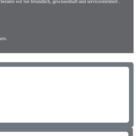
beraten wir Sie freundlich, gewissenhaft und serviceorientiert .
nen.